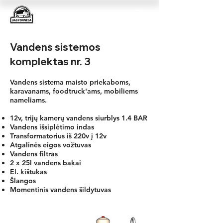
Vandens sistemos
komplektas nr. 3
Vandens sistema maisto priekaboms,
karavanams, foodtruck'ams, mobiliems
nameliams.
12v, trijų kamerų vandens siurblys 1.4 BAR
Vandens išsiplėtimo indas
Transformatorius iš 220v į 12v
Atgalinės eigos vožtuvas
Vandens filtras
2 x 25l vandens bakai
El. kištukas
Šlangos
Momentinis vandens šildytuvas