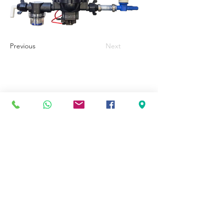
Previous
Next
Kaina ir įrengimas
Skaičiuoklė
Maisto Vagonėlių Projektai
Kontaktai
Privatumo Politika
© 2026 maistopriekabos.lt