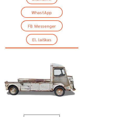
WhastApp
FB Messenger
El. laiškas