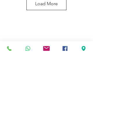
Load More
Kaina ir įrengimas
Skaičiuoklė
Maisto Vagonėlių Projektai
Kontaktai
Privatumo Politika
© 2026 maistopriekabos.lt