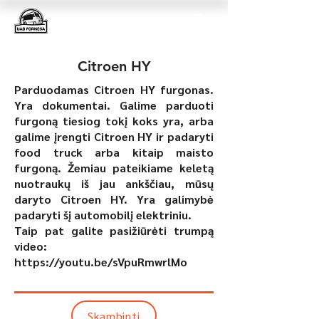
Citroen HY
Parduodamas Citroen HY furgonas.
Yra dokumentai. Galime parduoti
furgoną tiesiog tokį koks yra, arba
galime įrengti Citroen HY ir padaryti
food truck arba kitaip maisto
furgoną. Žemiau pateikiame keletą
nuotraukų iš jau ankščiau, mūsų
daryto Citroen HY. Yra galimybė
padaryti šį automobilį elektriniu.
Taip pat galite pasižiūrėti trumpą
video:
https://youtu.be/sVpuRmwrlMo
Skambinti