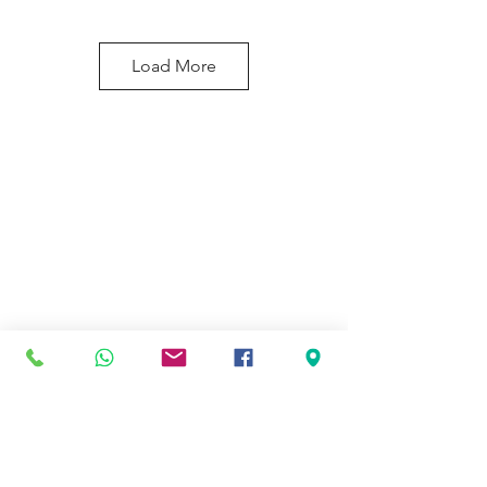
Load More
Kaina ir įrengimas
Skaičiuoklė
Maisto Vagonėlių Projektai
Kontaktai
Privatumo Politika
© 2026 maistopriekabos.lt